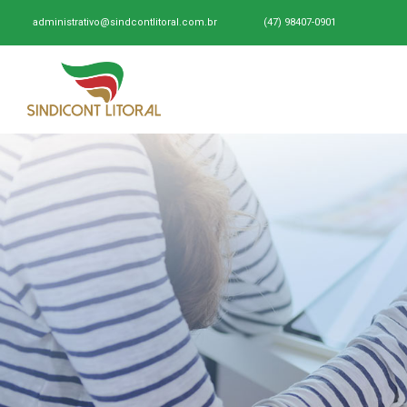
administrativo@sindcontlitoral.com.br
(47) 98407-0901